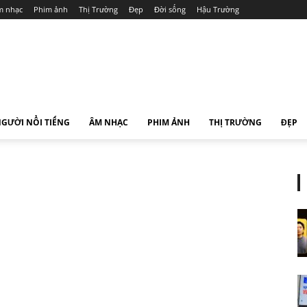
 nhạc
Phim ảnh
Thị Trường
Đẹp
Đời sống
Hậu Trường
GƯỜI NỔI TIẾNG
ÂM NHẠC
PHIM ẢNH
THỊ TRƯỜNG
ĐẸP