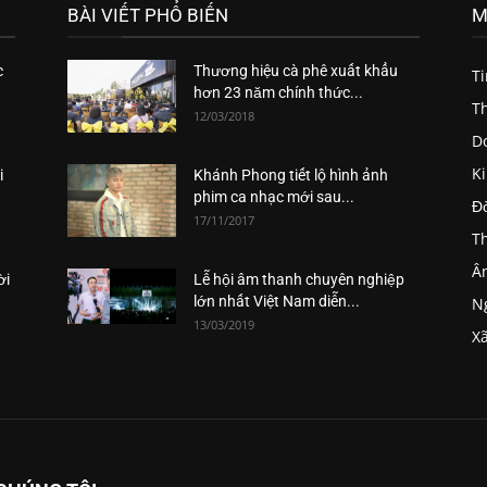
BÀI VIẾT PHỔ BIẾN
M
c
Thương hiệu cà phê xuất khẩu
T
hơn 23 năm chính thức...
Th
12/03/2018
D
K
i
Khánh Phong tiết lộ hình ảnh
phim ca nhạc mới sau...
Đ
17/11/2017
Th
Â
ời
Lễ hội âm thanh chuyên nghiệp
lớn nhất Việt Nam diễn...
Ng
13/03/2019
Xã