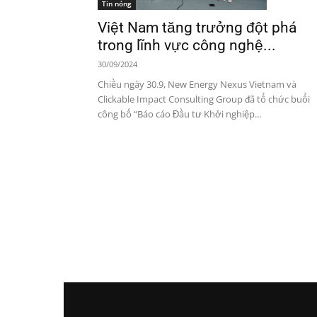
Tin nóng
Việt Nam tăng trưởng đột phá
trong lĩnh vực công nghệ...
30/09/2024
Chiều ngày 30.9, New Energy Nexus Vietnam và
Clickable Impact Consulting Group đã tổ chức buổi
công bố “Báo cáo Đầu tư Khởi nghiệp...