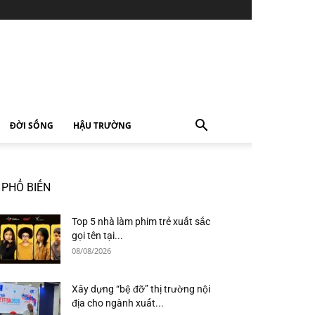
ĐỜI SỐNG
HẬU TRƯỜNG
PHỔ BIẾN
Top 5 nhà làm phim trẻ xuất sắc
gọi tên tại...
08/08/2026
Xây dựng “bệ đỡ” thị trường nội
địa cho ngành xuất...