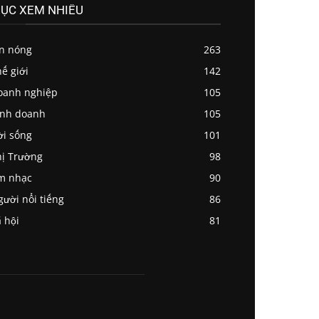
ỤC XEM NHIỀU
in nóng
263
ế giới
142
oanh nghiệp
105
inh doanh
105
ời sống
101
ị Trường
98
m nhạc
90
ười nổi tiếng
86
 hội
81