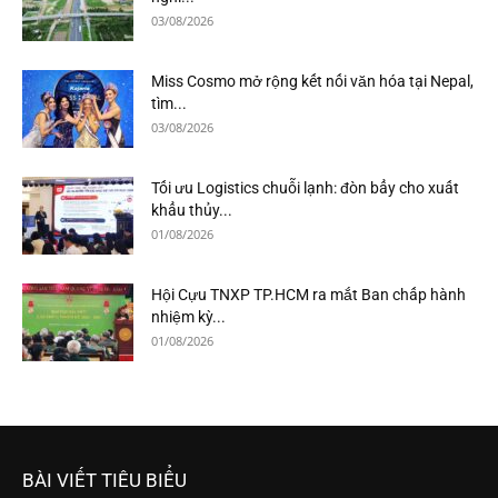
03/08/2026
Miss Cosmo mở rộng kết nối văn hóa tại Nepal,
tìm...
03/08/2026
Tối ưu Logistics chuỗi lạnh: đòn bẩy cho xuất
khẩu thủy...
01/08/2026
Hội Cựu TNXP TP.HCM ra mắt Ban chấp hành
nhiệm kỳ...
01/08/2026
BÀI VIẾT TIÊU BIỂU