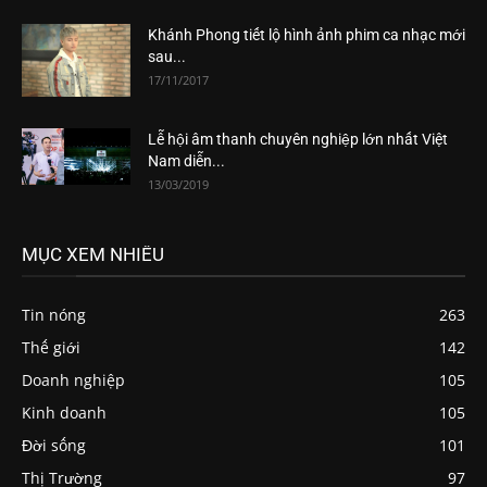
Khánh Phong tiết lộ hình ảnh phim ca nhạc mới
sau...
17/11/2017
Lễ hội âm thanh chuyên nghiệp lớn nhất Việt
Nam diễn...
13/03/2019
MỤC XEM NHIỀU
Tin nóng
263
Thế giới
142
Doanh nghiệp
105
Kinh doanh
105
Đời sống
101
Thị Trường
97