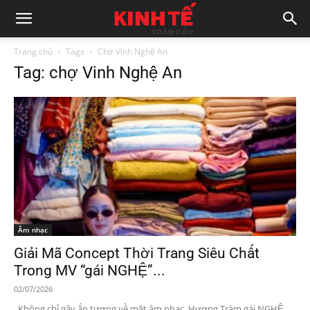
Trang chủ
Tags
Chợ Vinh Nghệ An
Tag: chợ Vinh Nghệ An
Âm nhạc
Giải Mã Concept Thời Trang Siêu Chất
Trong MV “gái NGHỆ”...
02/07/2026
Không chỉ gây ấn tượng về mặt âm nhạc, Hương Tràm gái NGHỆ