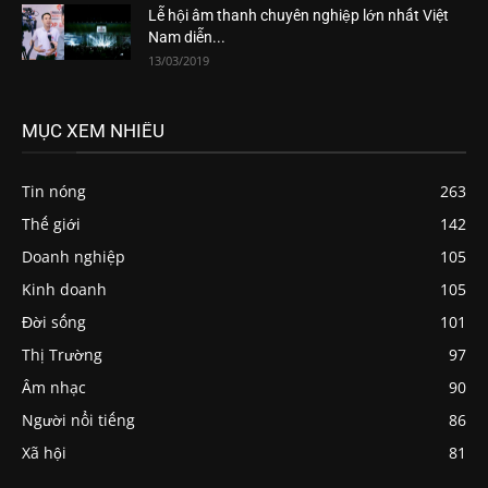
Lễ hội âm thanh chuyên nghiệp lớn nhất Việt
Nam diễn...
13/03/2019
MỤC XEM NHIỀU
Tin nóng
263
Thế giới
142
Doanh nghiệp
105
Kinh doanh
105
Đời sống
101
Thị Trường
97
Âm nhạc
90
Người nổi tiếng
86
Xã hội
81